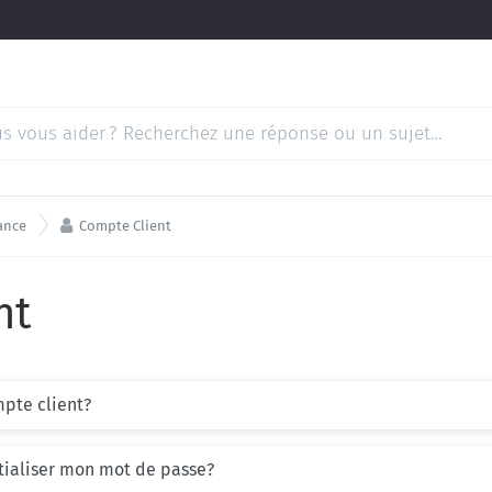

ance
Compte Client
nt
pte client?
tialiser mon mot de passe?