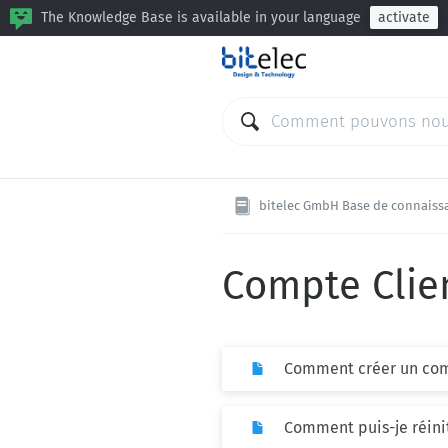
The Knowledge Base is available in your language
activate
bitelec GmbH Base de connaiss
Compte Clie
Comment créer un com
Comment puis-je réini