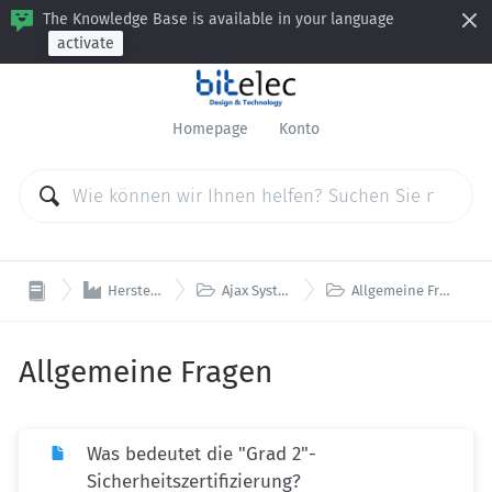
The Knowledge Base is available in your language
activate
Homepage
Konto



Hersteller
Ajax Systems
Allgemeine Fragen
Allgemeine Fragen
Was bedeutet die "Grad 2"-
Sicherheitszertifizierung?